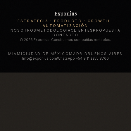
Exponius
ESTRATEGIA · PRODUCTO · GROWTH ·
AUTOMATIZACIÓN
NOSOTROS
METODOLOGÍA
CLIENTES
PROPUESTA
CONTACTO
© 2026 Exponius. Construimos compañías rentables.
MIAMI
CIUDAD DE MÉXICO
MADRID
BUENOS AIRES
Info@exponius.com
WhatsApp
+54 9 11 2255 8760