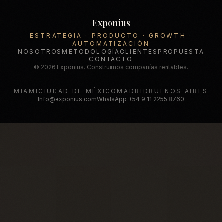
Exponius
ESTRATEGIA · PRODUCTO · GROWTH ·
AUTOMATIZACIÓN
NOSOTROS
METODOLOGÍA
CLIENTES
PROPUESTA
CONTACTO
© 2026 Exponius. Construimos compañías rentables.
MIAMI
CIUDAD DE MÉXICO
MADRID
BUENOS AIRES
Info@exponius.com
WhatsApp
+54 9 11 2255 8760