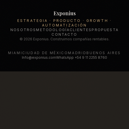
Exponius
ESTRATEGIA · PRODUCTO · GROWTH ·
AUTOMATIZACIÓN
NOSOTROS
METODOLOGÍA
CLIENTES
PROPUESTA
CONTACTO
© 2026 Exponius. Construimos compañías rentables.
MIAMI
CIUDAD DE MÉXICO
MADRID
BUENOS AIRES
Info@exponius.com
WhatsApp
+54 9 11 2255 8760